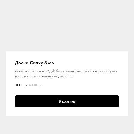
Доска Садху 8 мм
Доски выполнены из МДФ, белые глянцевые, гвозди статичные, узор
ромб, расстояние между гвоздями 8 мм.
3000
р.
4000
р.
В корзину