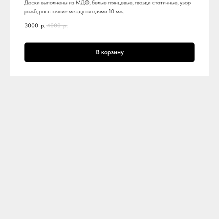
Доски выполнены из МДФ, белые глянцевые, гвозди статичные, узор
ромб, расстояние между гвоздями 10 мм.
3000
р.
4000
р.
В корзину