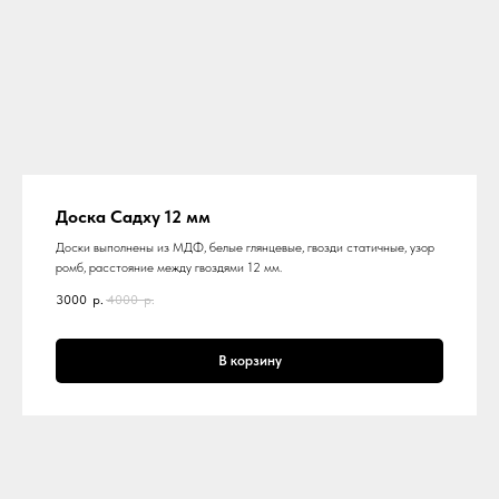
Доска Садху 12 мм
Доски выполнены из МДФ, белые глянцевые, гвозди статичные, узор
ромб, расстояние между гвоздями 12 мм.
3000
р.
4000
р.
В корзину